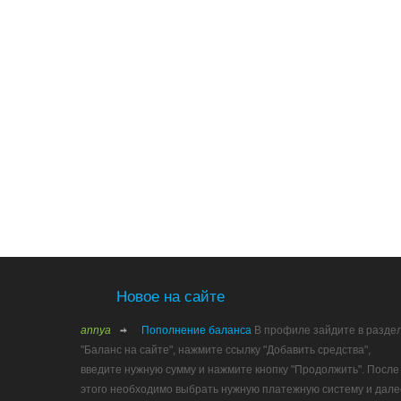
Новое на сайте
annya
Пополнение баланса
В профиле зайдите в разде
"Баланс на сайте", нажмите ссылку "Добавить средства",
введите нужную сумму и нажмите кнопку "Продолжить". После
этого необходимо выбрать нужную платежную систему и дале