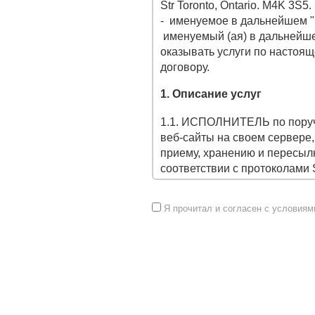
Str Toronto, Ontario. M4K 3S5
-
именуемое в дальнейшем "
именуемый (ая) в дальнейш
оказывать услуги по настоя
договору.
1. Описание услуг
1.1. ИСПОЛНИТЕЛЬ по пору
веб-сайты на своем сервере,
приему, хранению и пересыл
соответствии с протоколами 
предоставляет дополнительн
Я прочитал и согласен с условиям
1.2. Услуги по настоящему 
течение 5 минут с момента
первого авансового платежа
на срок оплаченных дней ука
составляет ситуация, когда 
формы заказа, в этом случае
течении 2х дней.