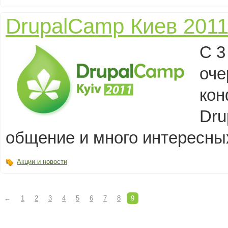
DrupalCamp Киев 201
С 3
оч
кон
Dru
общение и много интересны
Акции и новости
←
1
2
3
4
5
6
7
8
9