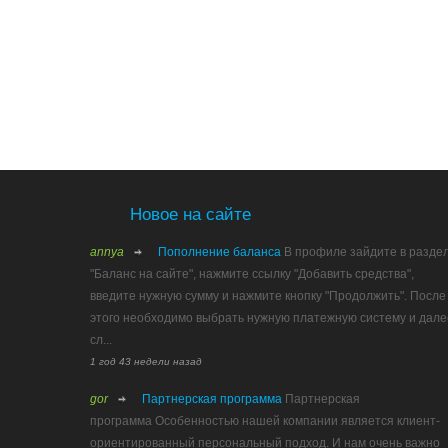
Новое на сайте
annya
Пополнение баланса
В профиле зайдите в разде
"Баланс на сайте", нажмите ссылку "Добавить средства",
введите нужную сумму и нажмите кнопку "Продолжить". После
этого необходимо выбрать нужную платежную систему и дале
сл...
1 год 43 недели назад
gor
Партнерская программа
Партнерская
программа Особенностью нашей компании является клиент-
ориентированный персональный подход. И нам очень важно