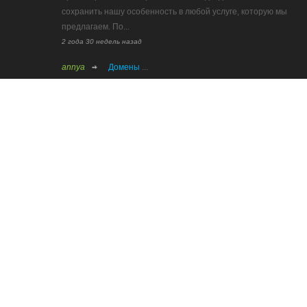
сохранить нашу особенность в любой услуге, которую мы
предлагаем. По...
2 года 30 недель назад
annya
Домены
...
3 года 13 недель назад
Все последние публикации