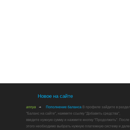
Новое на сайте
annya
Пополнение баланса
В профиле зайдите в разде
"Баланс на сайте", нажмите ссылку "Добавить средства",
введите нужную сумму и нажмите кнопку "Продолжить". После
этого необходимо выбрать нужную платежную систему и дале