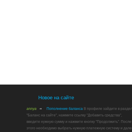
Новое на сайте
annya
Пополнение баланса
В профиле зайдите в разде
"Баланс на сайте", нажмите ссылку "Добавить средства",
введите нужную сумму и нажмите кнопку "Продолжить". После
этого необходимо выбрать нужную платежную систему и дале