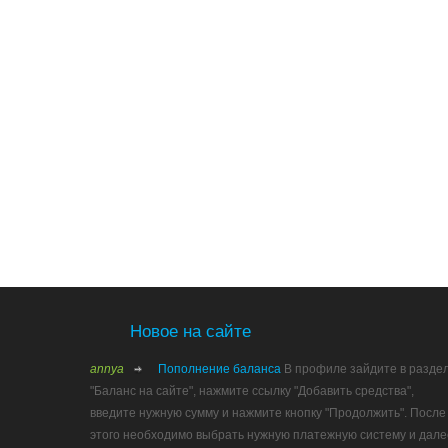
Новое на сайте
annya
Пополнение баланса
В профиле зайдите в разде
"Баланс на сайте", нажмите ссылку "Добавить средства",
введите нужную сумму и нажмите кнопку "Продолжить". После
этого необходимо выбрать нужную платежную систему и дале