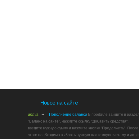
Новое на сайте
annya
Пополнение баланса
В профиле зайдите в разде
"Баланс на сайте", нажмите ссылку "Добавить средства",
введите нужную сумму и нажмите кнопку "Продолжить". После
этого необходимо выбрать нужную платежную систему и дале