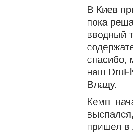
В Киев пр
пока реша
вводный т
содержат
спасибо, 
наш DruFl
Владу.
Кемп нача
выспался,
пришел в 