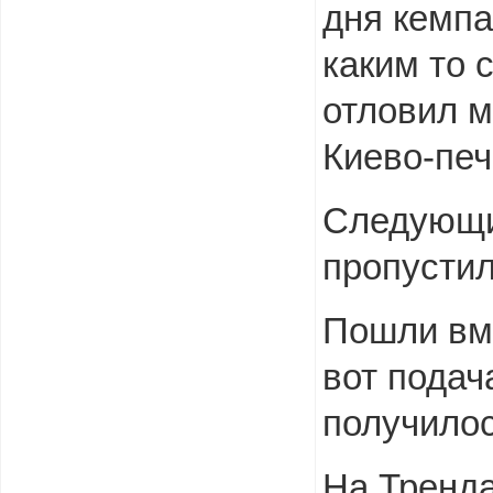
дня кемпа
каким то 
отловил м
Киево-печ
Следующи
пропустил
Пошли вме
вот подач
получилос
На Тренда