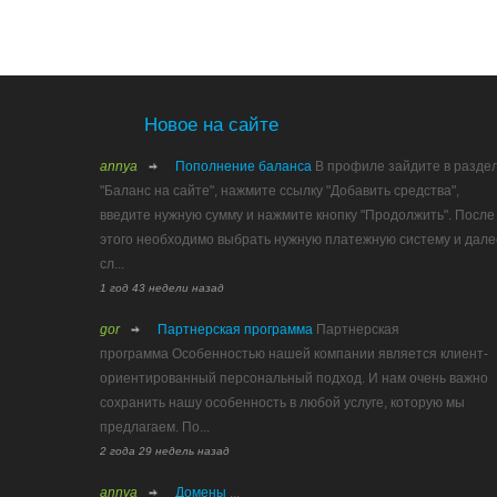
Новое на сайте
annya
Пополнение баланса
В профиле зайдите в разде
"Баланс на сайте", нажмите ссылку "Добавить средства",
введите нужную сумму и нажмите кнопку "Продолжить". После
этого необходимо выбрать нужную платежную систему и дале
сл...
1 год 43 недели назад
gor
Партнерская программа
Партнерская
программа Особенностью нашей компании является клиент-
ориентированный персональный подход. И нам очень важно
сохранить нашу особенность в любой услуге, которую мы
предлагаем. По...
2 года 29 недель назад
annya
Домены
...