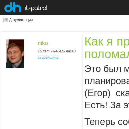
Документация
Как я п
niko
полома
15 лет 9 недель назад
старейшина
Это был м
планирова
(Егор) ск
Есть! За 
Теперь со