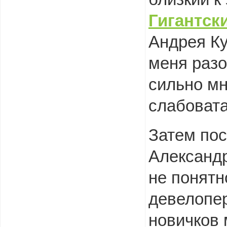
Гигантск
Андрея Ку
меня разо
сильно мн
слабовата
Затем по
Александр
не понятн
девелопе
новичков 