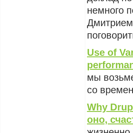
немного п
Дмитрием
поговорит
Use
of
Va
performa
мы возьме
со времен
Why Drupa
оно, счас
жизненно 