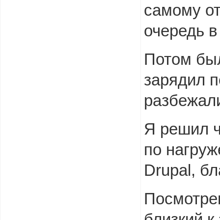
самому о
очередь в
Потом бы
зарядил п
разбежали
Я решил ч
по нагру
Drupal, б
Посмотрев
близкий к