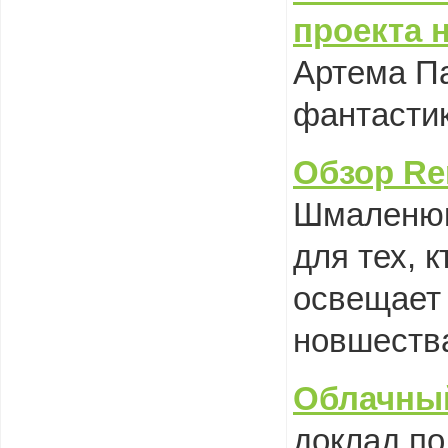
проекта н
Артема Па
фантастик
Обзор
Re
Шмаленюк
для тех, 
освещает 
новшества
Облачный
доклад по