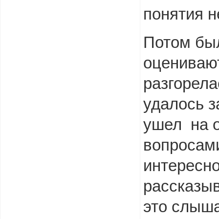
понятия н
Потом был
оценивают
разгорела
удалось з
ушел на о
вопросами
интересно
рассказыв
это слыша