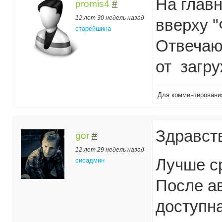
На глав
promis4
#
12 лет 30 недель назад
вверху "
старейшина
Отвечаю
от загр
Для комментирован
Здравст
gor
#
12 лет 29 недель назад
Лучше ср
сисадмин
После ав
доступна