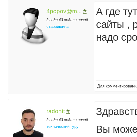
А где ту
4popov@m...
#
3 года 43 недели назад
сайты ,
старейшина
надо ср
Для комментирован
Здравст
radontt
#
3 года 43 недели назад
Вы может
технический гуру