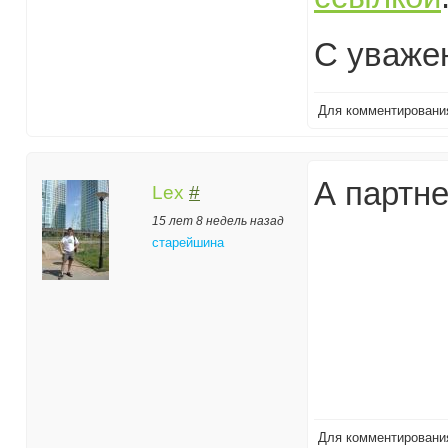
С уваже
Для комментирован
А партн
Lex
#
15 лет 8 недель назад
старейшина
Для комментирован