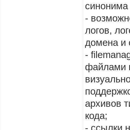
синонима
- возможн
логов, ло
домена и 
- filemana
файлами 
визуальн
поддержко
архивов т
кода;
- ссылки 