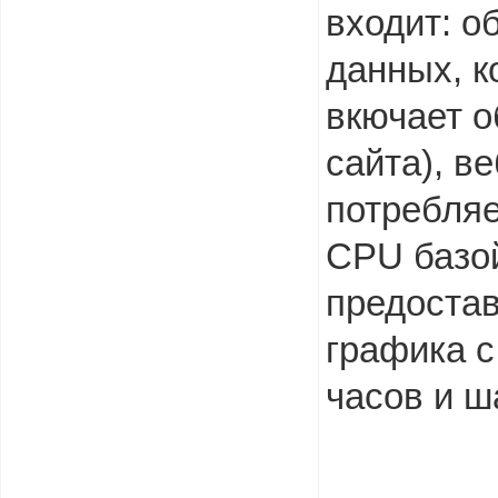
входит: о
данных, к
вкючает 
сайта), в
потребляе
CPU базо
предостав
графика с
часов и ш