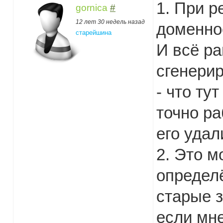
1. При р
gornica
#
12 лет 30 недель назад
доменное
старейшина
И всё р
сгенери
- что ту
точно ра
его удал
2. Это м
определ
старые з
если мне