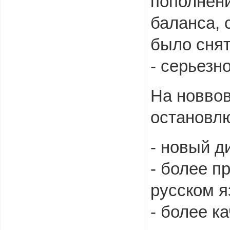
пополнени
баланса, 
было снят
- серьезн
На новвов
остановлю
- новый д
- более п
русском я
- более к