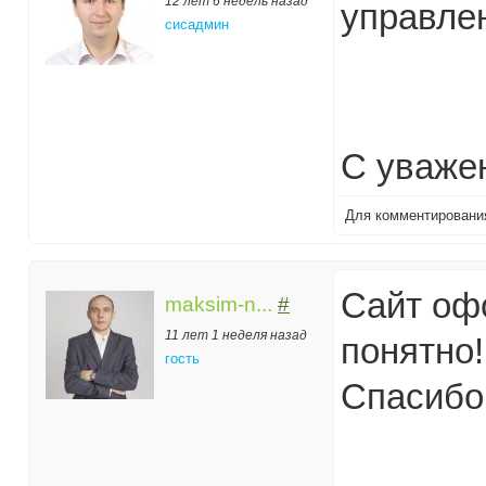
12 лет 6 недель назад
управле
сисадмин
С уваже
Для комментирован
Сайт оф
maksim-n...
#
11 лет 1 неделя назад
понятно!
гость
Спасибо