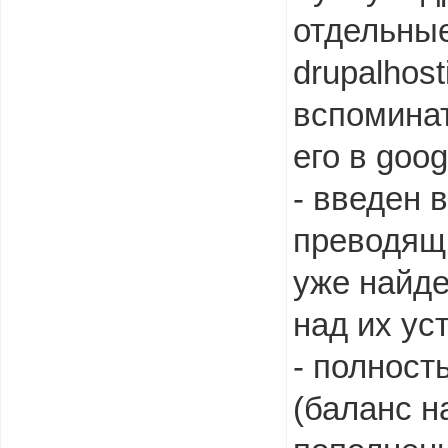
отдельные
drupalhost
вспоминат
его в goo
- введен 
преводящи
уже найде
над их ус
- полност
(баланс н