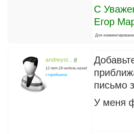
С Уваже
Егор Ма
Для комментирован
Добавьт
andreyst...
#
12 лет 29 недель назад
приближ
старейшина
письмо з
У меня ф