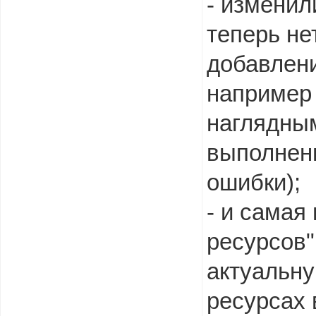
- изменил
теперь не
добавлени
например
наглядны
выполнени
ошибки);
- и самая
ресурсов"
актуальн
ресурсах 