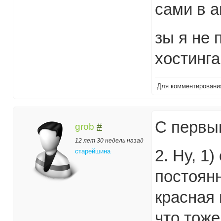
сами в а
зы я не 
хостинга
Для комментирован
С первы
grob
#
12 лет 30 недель назад
2. Ну, 1
старейшина
постоянн
красная 
что тоже