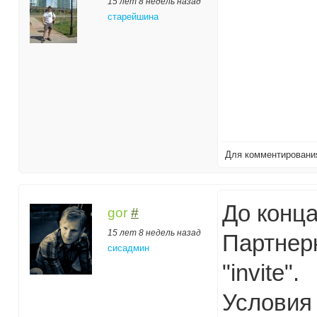
15 лет 8 недель назад
старейшина
Для комментирован
До конца
gor
#
15 лет 8 недель назад
Партнер
сисадмин
"invite".
Условия