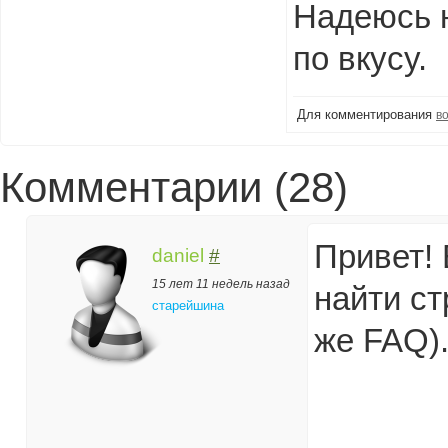
Надеюсь 
по вкусу.
Для комментирования
в
Комментарии (28)
Привет! 
daniel
#
15 лет 11 недель назад
найти ст
старейшина
же FAQ).