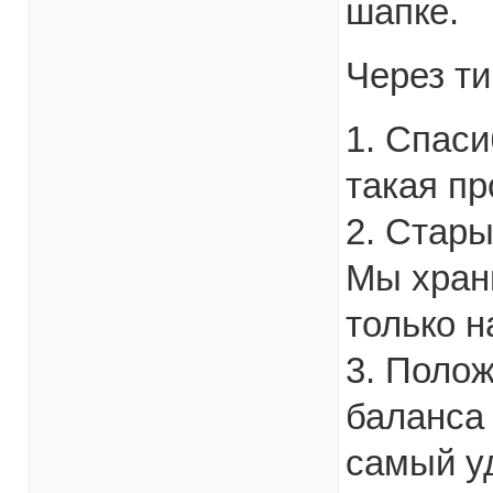
шапке.
Через т
1. Спаси
такая п
2. Стары
Мы храни
только н
3. Полож
баланса 
самый у