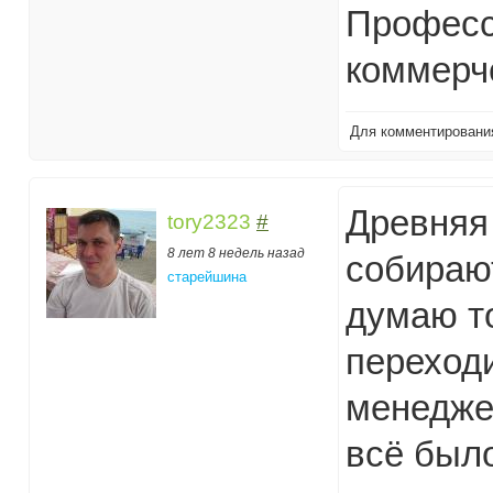
Профес
коммерч
Для комментирован
Древняя 
tory2323
#
8 лет 8 недель назад
собирают
старейшина
думаю т
переходи
менеджер
всё было