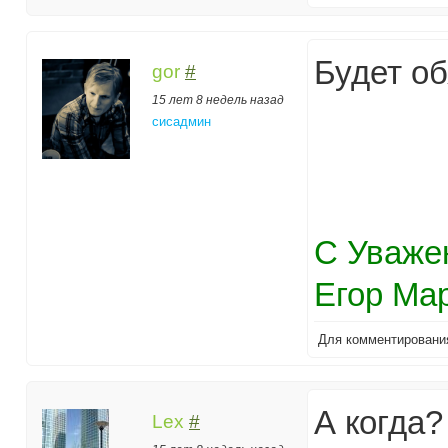
Будет об
gor
#
15 лет 8 недель назад
сисадмин
С Уваже
Егор Ма
Для комментирован
А когда?
Lex
#