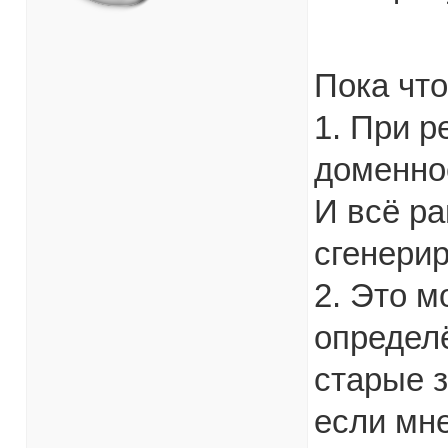
Пока что
1. При р
доменное
И всё р
сгенери
2. Это м
определ
старые з
если мне