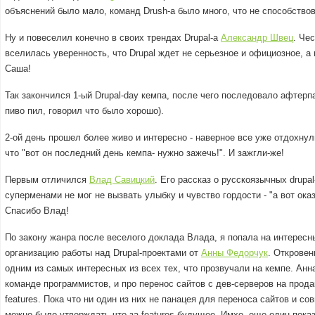
объяснений было мало, команд Drush-а было много, что не способств
Ну и повеселил конечно в своих трендах Drupal-а
Александр Швец
. Че
вселилась уверенность, что Drupal ждет не серьезное и официозное, а
Саша!
Так закончился 1-ый Drupal-day кемпа, после чего последовало афтерп
пиво пил, говорил что было хорошо).
2-ой день прошел более живо и интересно - наверное все уже отдохнул
что "вот он последний день кемпа- нужно зажечь!". И зажгли-же!
Первым отличился
Влад Савицкий
. Его рассказ о русскоязычных drupa
суперменами не мог не вызвать улыбку и чувство гордости - "а вот ока
Спасибо Влад!
По закону жанра после веселого доклада Влада, я попала на интерес
организацию работы над Drupal-проектами от
Анны Федорчук
. Откровен
одним из самых интересных из всех тех, что прозвучали на кемпе. Анн
команде программистов, и про перенос сайтов с дев-серверов на прода
features. Пока что ни один из них не панацея для переноса сайтов и с
можно было утверждать что за features будущее. Имхо, еще один показ