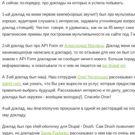
А сейчас по-порядку, про доклады на которых я успела побывать.
1-ый доклад на моем первом кемпе(хорошо звучит!) был про мультияз
хорошо, аудитория слушала с интересом, задавала уточняющие вопросы
доклад стоящий). Честно говоря, я удивилась, как он за 45 минут смо
практические приемы при построении мультиязычности на сайте под 7-к
2-ой доклад был про API Form от
Александра Масовца
. Доклад меня н
начинающих(как написано в докладе), то по отзывам для них он был с
знаком с API Form докладчик не сообщил ничего нового. Больше порад
информативны, и охватывали то о чем не пишется на
api.drupal.org
А 3-ий доклад был наш). Наш сотрудник
Олег Наталушко
рассказывал о
patrol.com
, как узнать, что Вы уже выросли из услуг, которые предоста
правильно выбрать будущий. Рассказывал интересно и по делу, дисс
доклада был окружен - вообщем молодец!). Спасибо Олег!
4-ый доклад, мы благополучно прокушали в одной из рестораций на пл
ому докладу.
Доклад был про shell-оболочку для Drupal - Drush. Сам Drush позволяе
задач, но докладчик
Serge Pavlenko
рассказывал о нем как-то очень вя