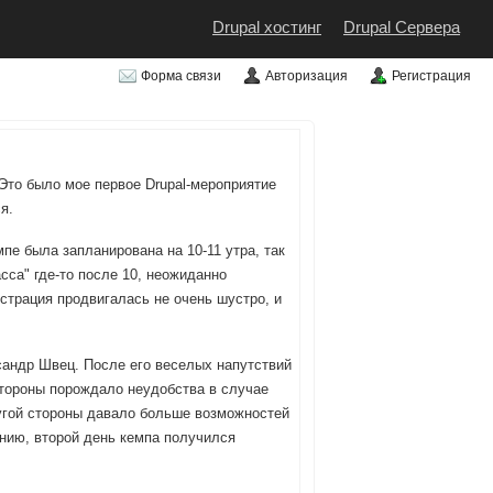
Drupal хостинг
Drupal Сервера
Форма связи
Авторизация
Регистрация
 Это было мое первое Drupal-мероприятие
я.
пе была запланирована на 10-11 утра, так
сса" где-то после 10, неожиданно
трация продвигалась не очень шустро, и
ксандр Швец. После его веселых напутствий
стороны порождало неудобства в случае
ругой стороны давало больше возможностей
ению, второй день кемпа получился