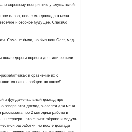
овало хорошему восприятию у слушателей.
стное слово, после его доклада в меня
 веселое и озорное будущее. Спасибо
ати. Сама не была, но был наш Олег, мед-
и после дороги первого дня, или решили
l-разработчиках и сравнение их с
зывается наше сообщество какое!".
ный и фундаментальный доклад про
но говоря этот доклад оказался для меня
а рассказала про 2 методики работы в
кшн-сервера - это скрипт migrane и модуль
овместной разработки, но после доклада
атель уровня доклада, то что после него