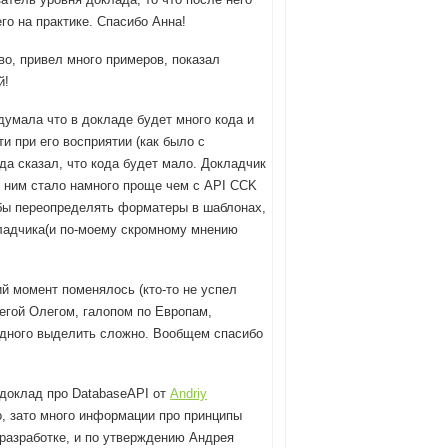
его на практике. Спасибо Анна!
во, привел много примеров, показал
й!
 думала что в докладе будет много кода и
и при его восприятии (как было с
да сказал, что кода будет мало. Докладчик
 с ним стало намного проще чем с API CCK
бы переопределять форматеры в шаблонах,
окладчика(и по-моему скромному мнению
й момент поменялось (кто-то не успел
легой Олегом, галопом по Европам,
 одного выделить сложно. Вообщем спасибо
 доклад про DatabaseAPI от
Andriy
ло, зато много информации про принципы
 разработке, и по утверждению Андрея