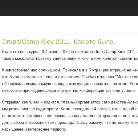
DrupalCamp Kiev 2011. Как это было.
Если кто не в курсе, 3-4 июня в Киеве проходил DrupalCamp Kiev 2011.
такого масштаба, поэтому впечатлений много, и ими хочется поделитьс
Киев встречал нас солнышком. Приехала я в 6 утра, регистрация на кем
что была возможность еще и отоспаться. Прибыв к зданию "Мастер-кла
обнаружила немаленькую очередь жаждущих прорваться на кемп. Регис
некоторые припозднившиеся к открытию конференции так и не успели.
Открывал кемп, как и водится, главный организатор сего действа Але
мы разошлись по аудиториям. Кемп проходил в 4 потока, что с одной 
если кого-то интересовали несколько параллельных докладов, но с д
для выбора интересной темы доклада. Сразу замечу, что по-моему мн
насыщенее и интереснее первого.