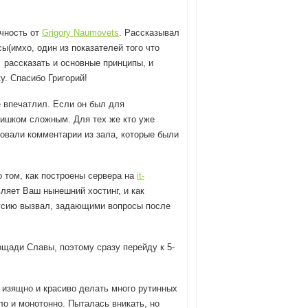
ычность от
Grigory Naumovets
. Рассказывал
(имхо, один из показателей того что
г рассказать и основные принципы, и
у. Спасибо Григорий!
е впечатлил. Если он был для
лишком сложным. Для тех же кто уже
овали комментарии из зала, которые были
 том, как построены сервера на
it-
вляет Ваш нынешний хостинг, и как
кусию вызвал, задающими вопросы после
ощади Славы, поэтому сразу перейду к 5-
т изящно и красиво делать много рутинных
ло и монотонно. Пыталась вникать, но