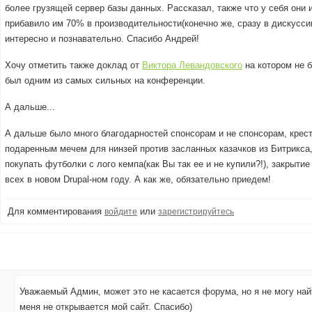
более грузящей сервер базы данных. Рассказал, также что у себя они и
прибавило им 70% в производительности(конечно же, сразу в дискусс
интересно и познавательно. Спасибо Андрей!
Хочу отметить также доклад от
Виктора Левандовского
на котором не б
был одним из самых сильных на конференции.
А дальше...
А дальше было много благодарностей спонсорам и не спонсорам, крес
подаренным мечем для нинзей против засланных казачков из Битрикса
покупать футболки с лого кемпа(как Вы так ее и не купили?!), закрыт
всех в новом Drupal-ном году. А как же, обязательно приедем!
Для комментирования
или
войдите
зарегистрируйтесь
Уважаемый Админ, может это не касается форума, но я не могу най
меня не открывается мой сайт. Спасибо)