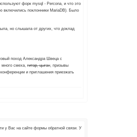
спользуют форк mysql - Percona, и что это
ию включились поклонники MariaDB). Было
ыла, но слышала от других, что доклад
товый поход Александра Швеца с
, много смеха,
гитар, цыган
, призывы
ие конференции и приглашения приезжать
ти у Вас на сайте формы обратной связи. У