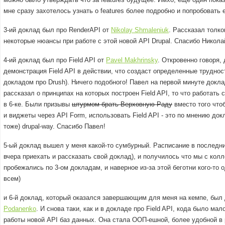
мне сразу захотелось узнать о features более подробно и попробовать 
3-ий доклад был про RenderAPI от
Nikolay Shmaleniuk
. Рассказал толко
некоторые нюансы при работе с этой новой API Drupal. Спасибо Никола
4-ий доклад был про Field API от
Pavel Makhrinsky
. Откровенно говоря,
демонстрация Field API в действии, что создаст определенные трудност
докладом про Drush). Ничего подобного! Павел на первой минуте докла
рассказал о принципах на которых построен Field API, то что работать
в 6-ке. Были призывы
штурмом брать Верховную Раду
вместо того что
и виджеты через API Form, использовать Field API - это по мнению д
тоже) drupal-way. Спасибо Павел!
5-ый доклад вышел у меня какой-то сумбурный. Расписание в последни
вчера приехать и рассказать свой доклад), и получилось что мы с кол
пробежались по 3-ом докладам, и наверное из-за этой беготни кого-то
всем)
и 6-й доклад, который оказался завершающим для меня на кемпе, был
Podanenko
. И снова таки, как и в докладе про Field API, кода было ма
работы новой API баз данных. Она стала ООП-ешной, более удобной в