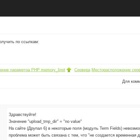
лучить по ссылкам:
ение параметра PHP memory_limit
Сервера
Месторасположение сер
Для ком
Здравствуйте!
Значение "upload_tmp_dir" = "no value"
На сайте (Друпал 6) в некоторые поля (модуль Term Fields) невозмож
проблема может быть связана с тем, что "не создается временная д