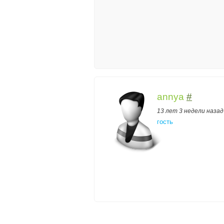
annya
#
13 лет 3 недели назад
гость