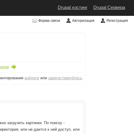
Drupal хостинг
Drupal Сервера
Форма связи
Авторизация
Регистрация
веров
ментирования
войдите
или
зарегистрируйтесь
но загрузить картинки. По поиску -
иректория, или не дается к ней доступ, или