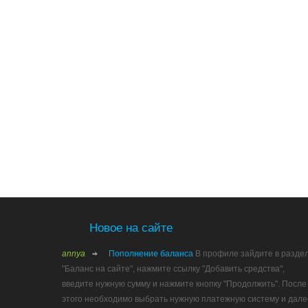
Новое на сайте
annya
Пополнение баланса
В профиле зайдите в разде
"Баланс на сайте", нажмите ссылку "Добавить средства",
введите нужную сумму и нажмите кнопку "Продолжить". После
этого необходимо выбрать нужную платежную систему и дале