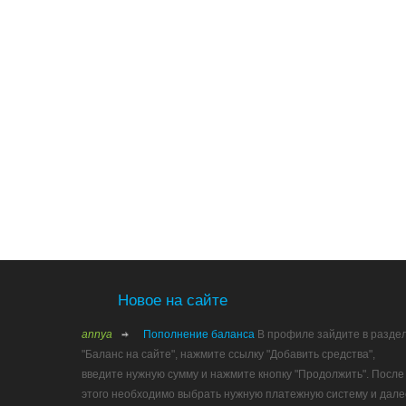
Новое на сайте
annya
Пополнение баланса
В профиле зайдите в разде
"Баланс на сайте", нажмите ссылку "Добавить средства",
введите нужную сумму и нажмите кнопку "Продолжить". После
этого необходимо выбрать нужную платежную систему и дале