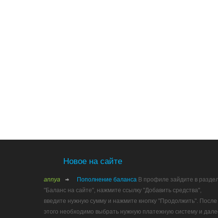
Новое на сайте
annya
Пополнение баланса
В профиле зайдите в разде
"Баланс на сайте", нажмите ссылку "Добавить средства",
введите нужную сумму и нажмите кнопку "Продолжить". После
этого необходимо выбрать нужную платежную систему и дале