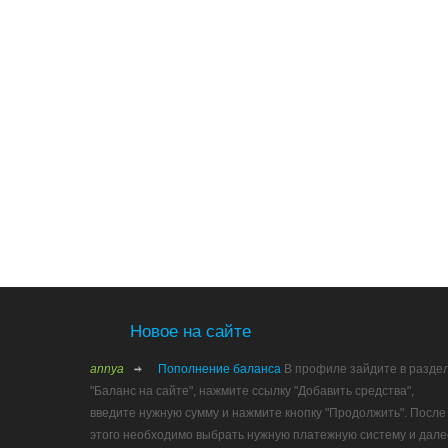
Новое на сайте
annya
Пополнение баланса
В профиле зайдите в разде
"Баланс на сайте", нажмите ссылку "Добавить средства",
введите нужную сумму и нажмите кнопку "Продолжить". После
этого необходимо выбрать нужную платежную систему и дале