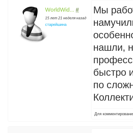
Мы работ
WorldWid...
#
15 лет 21 неделя назад
намучил
старейшина
особенно
нашли, н
професс
быстро 
по сложн
Коллекти
Для комментирован