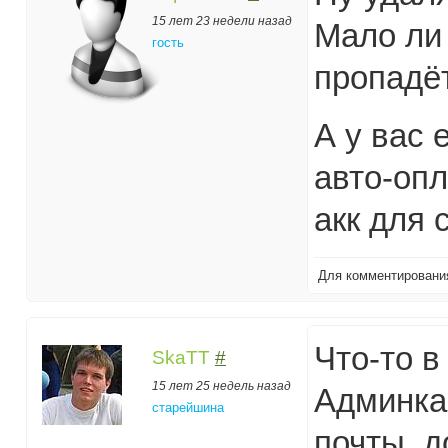
15 лет 23 недели назад
Мало ли 
гость
пропадёт
А у вас 
авто-опл
акк для 
Для комментирован
Что-то 
SkaTT
#
15 лет 25 недель назад
Админка 
старейшина
почты, д