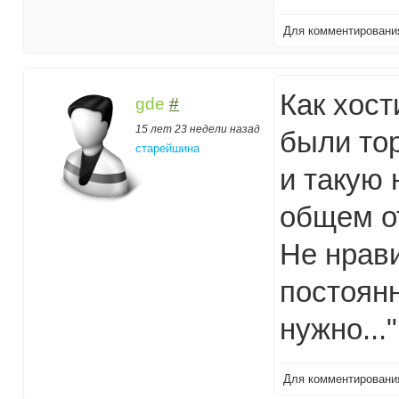
Для комментирован
Как хост
gde
#
15 лет 23 недели назад
были тор
старейшина
и такую 
общем о
Не нрави
постоянн
нужно..."
Для комментирован