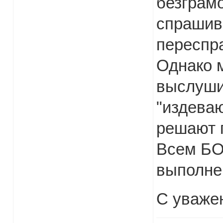
безграмо
спрашива
переспр
Однако 
выслуши
"издева
решают 
Всем БО
выполне
С уваже