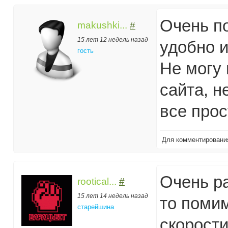
Очень п
makushki...
#
15 лет 12 недель назад
удобно 
гость
Не могу
сайта, 
все прос
Для комментирован
Очень ра
rootical...
#
15 лет 14 недель назад
то поми
старейшина
скорост