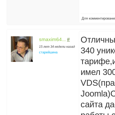
Для комментирован
Отличный
smaxim64...
#
15 лет 34 недели назад
340 уник
старейшина
тарифе,и
имел 300
VDS(пра
Joomla)С
сайта да