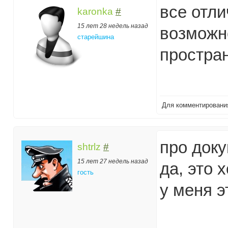
все отли
karonka
#
15 лет 28 недель назад
возможн
старейшина
простран
Для комментирован
про доку
shtrlz
#
15 лет 27 недель назад
да, это 
гость
у меня э