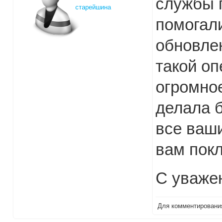
службы 
старейшина
помогали
обновлен
такой оп
огромное
делала 
все ваш
вам покл
С уваже
Для комментирован