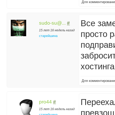
Для комментирован
Все заме
sudo-su@...
#
15 лет 16 недель назад
просто 
старейшина
подправи
забросит
хостинга 
Для комментирован
Переехал
pro44
#
15 лет 16 недель назад
превзош
старейшина