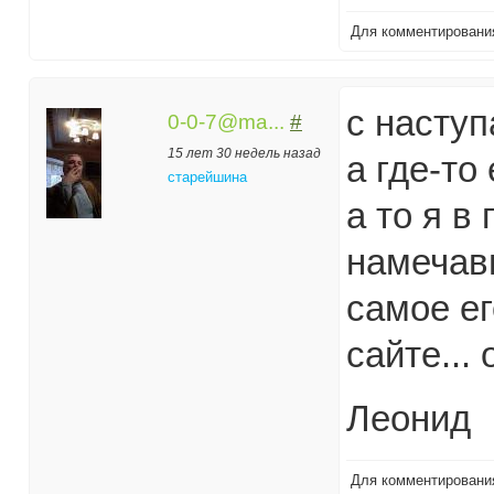
Для комментирован
с насту
0-0-7@ma...
#
15 лет 30 недель назад
а где-то
старейшина
а то я в
намечавш
самое ег
сайте... 
Леонид
Для комментирован