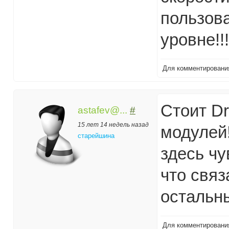
пользов
уровне!!!
Для комментирован
Стоит Dr
astafev@...
#
15 лет 14 недель назад
модулей!
старейшина
здесь чу
что связа
остальн
Для комментирован