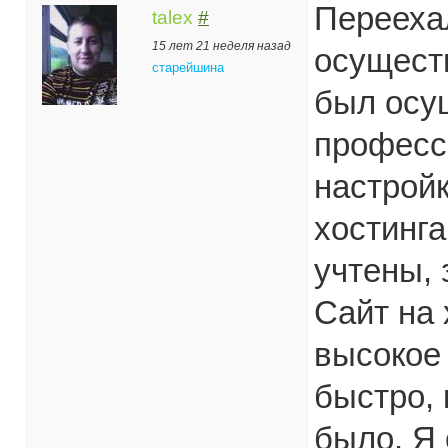
Переехал
talex
#
15 лет 21 неделя назад
осуществ
старейшина
был осу
професс
настройк
хостинга
учтены, 
Сайт на 
высокое
быстро, 
было. Я