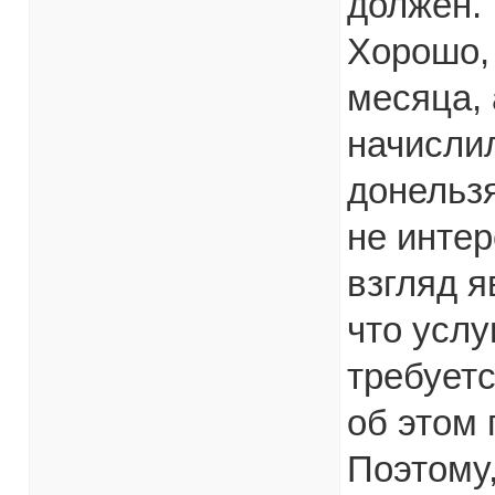
должен.
Хорошо, 
месяца, 
начислил
донельзя
не интер
взгляд я
что услу
требуетс
об этом 
Поэтому