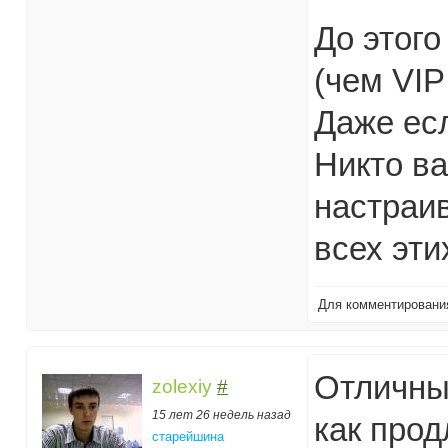
До этого
(чем VIP
Даже есл
Никто в
настраив
всех эти
Для комментирован
Отличный
zolexiy
#
15 лет 26 недель назад
как прод
старейшина