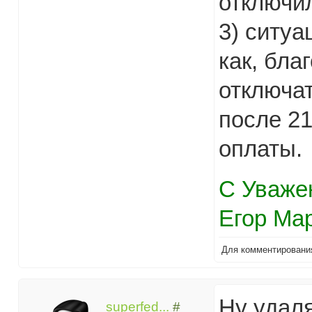
отключил
3) ситуа
как, бла
отключат
после 21
оплаты.
С Уваже
Егор Ма
Для комментирован
Ну удаля
superfed...
#