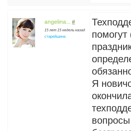
Техподд
angelina...
#
15 лет 15 недель назад
помогут 
старейшина
праздник
определе
обязанно
Я новичо
окончила
техподде
вопросы