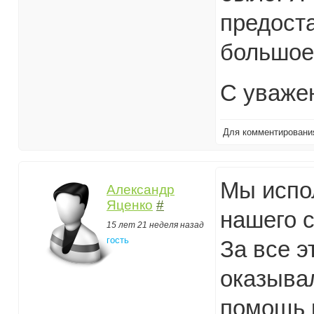
предост
большое
С уваже
Для комментирован
Мы испол
Александр
Яценко
#
нашего с
15 лет 21 неделя назад
гость
За все э
оказыва
помощь к