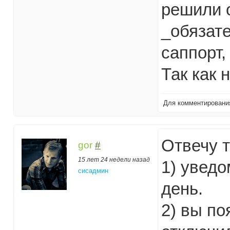
решили о
_обязат
саппорт,
Так как 
Для комментирован
Отвечу т
gor
#
15 лет 24 недели назад
1) увед
сисадмин
день.
2) вы по