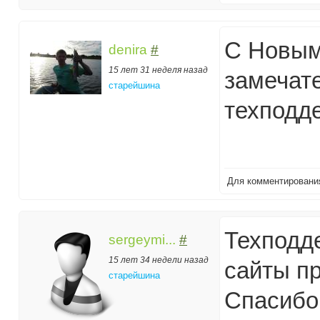
С Новым
denira
#
15 лет 31 неделя назад
замечат
старейшина
техподде
Для комментирован
Техподд
sergeymi...
#
15 лет 34 недели назад
сайты пр
старейшина
Спасибо 