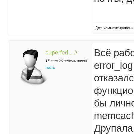
Для комментирован
Всё раб
superfed...
#
15 лет 26 недель назад
error_lo
гость
отказалс
функцио
бы личн
memcach
Друпала 