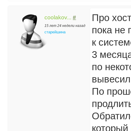
Про хост
coolakov...
#
15 лет 24 недели назад
пока не 
старейшина
к систем
3 месяца
по некот
вывесил.
По прош
продлить
Обратилс
который