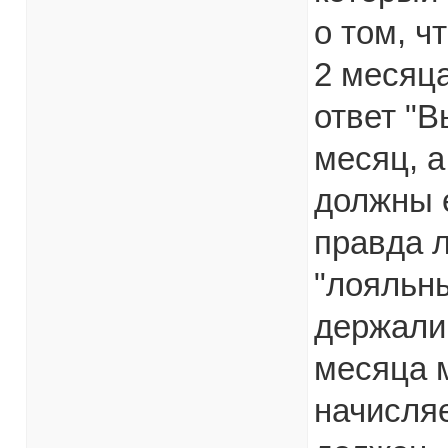
о том, ч
2 месяца
ответ "В
месяц, а
должны е
правда л
"лояльны
держали
месяца м
начисляе