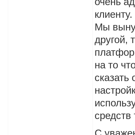
очень ад
клиенту.
Мы выну
другой, 
платформ
на то чт
сказать 
настройк
использ
средств 
С уважен