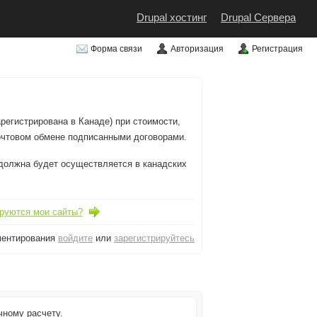
Drupal хостинг
Drupal Сервера
Форма связи
Авторизация
Регистрация
егистрирована в Канаде) при стоимости,
почтовом обмене подписанными договорами.
должна будет осуществляется в канадских
ируются мои сайты?
ментирования
войдите
или
зарегистрируйтесь
чному расчету.