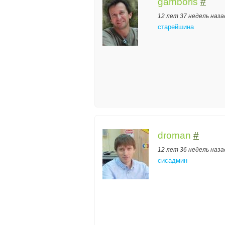
gamboris
#
12 лет 37 недель наза
старейшина
droman
#
12 лет 36 недель наза
сисадмин