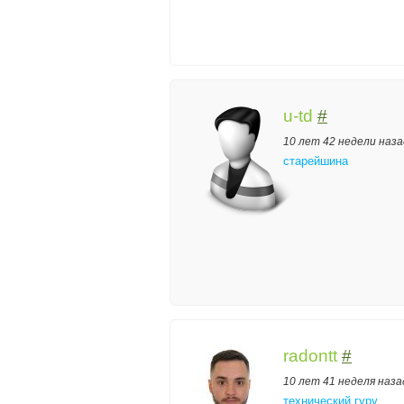
u-td
#
10 лет 42 недели наза
старейшина
radontt
#
10 лет 41 неделя наза
технический гуру