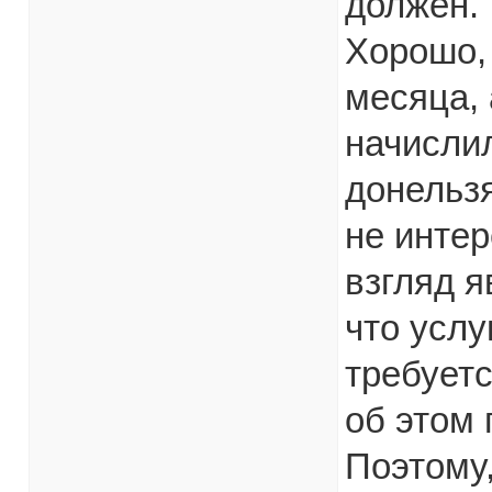
должен.
Хорошо, 
месяца, 
начислил
донельзя
не интер
взгляд я
что услу
требуетс
об этом 
Поэтому