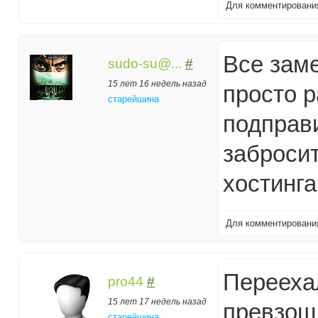
Для комментирован
Все заме
sudo-su@...
#
15 лет 16 недель назад
просто 
старейшина
подправи
забросит
хостинга 
Для комментирован
Переехал
pro44
#
15 лет 17 недель назад
превзош
старейшина