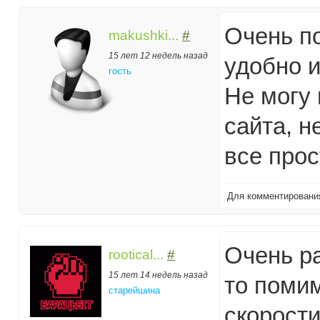
Очень п
makushki...
#
15 лет 12 недель назад
удобно 
гость
Не могу
сайта, 
все прос
Для комментирован
Очень ра
rootical...
#
15 лет 14 недель назад
то поми
старейшина
скорост