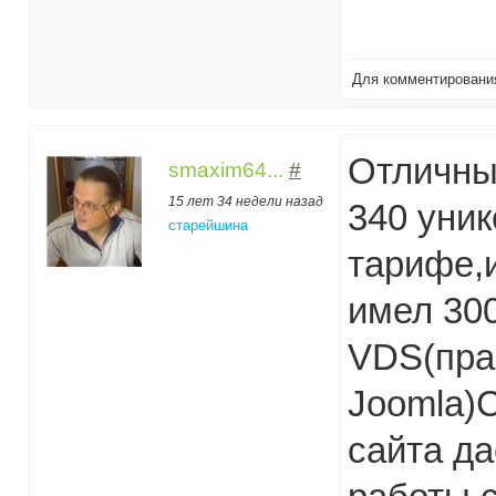
Для комментирован
Отличный
smaxim64...
#
15 лет 34 недели назад
340 уник
старейшина
тарифе,и
имел 300
VDS(пра
Joomla)С
сайта да