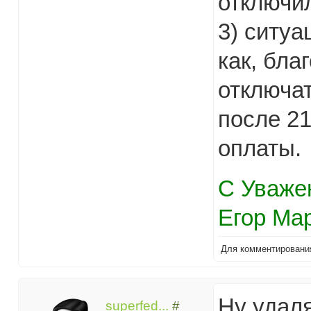
отключил
3) ситуа
как, бла
отключат
после 21
оплаты.
С Уваже
Егор Ма
Для комментирован
Ну удаля
superfed...
#