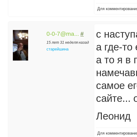
Для комментирован
с насту
0-0-7@ma...
#
15 лет 31 неделя назад
а где-то
старейшина
а то я в
намечавш
самое ег
сайте... 
Леонид
Для комментирован