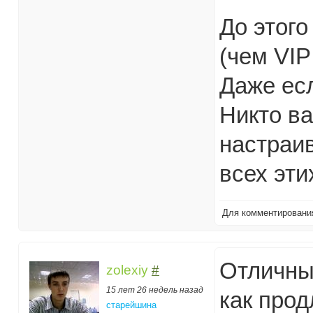
До этого
(чем VIP
Даже есл
Никто в
настраив
всех эти
Для комментирован
Отличный
zolexiy
#
15 лет 26 недель назад
как прод
старейшина