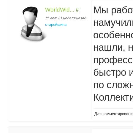
Мы работ
WorldWid...
#
15 лет 21 неделя назад
намучил
старейшина
особенно
нашли, н
професс
быстро 
по сложн
Коллекти
Для комментирован