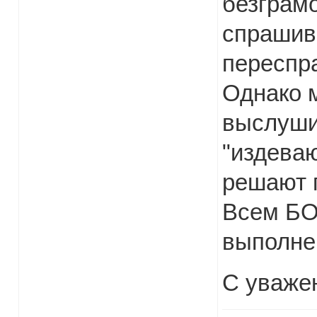
безграмо
спрашива
переспр
Однако 
выслуши
"издева
решают 
Всем БО
выполне
С уваже