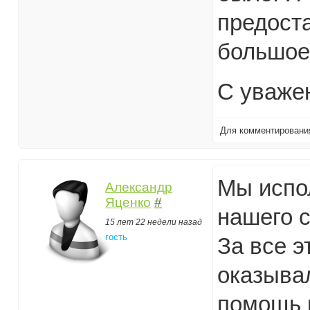
предост
большое
С уваже
Для комментирован
Мы испол
Александр
Яценко
#
нашего с
15 лет 22 недели назад
гость
За все э
оказыва
помощь к