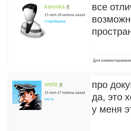
все отли
karonka
#
15 лет 28 недель назад
возможн
старейшина
простран
Для комментирован
про доку
shtrlz
#
15 лет 27 недель назад
да, это 
гость
у меня э