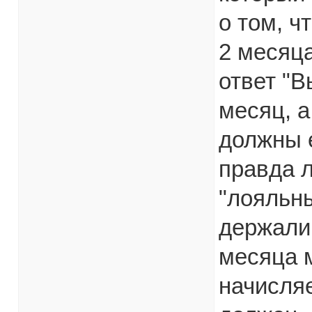
о том, ч
2 месяца
ответ "В
месяц, а
должны е
правда л
"лояльны
держали
месяца м
начисляе