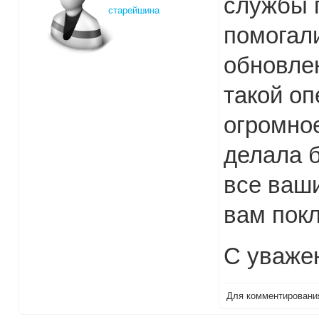
службы 
старейшина
помогали
обновлен
такой оп
огромное
делала 
все ваш
вам покл
С уваже
Для комментирован