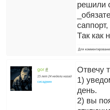
решили о
_обязат
саппорт,
Так как 
Для комментирован
Отвечу т
gor
#
15 лет 24 недели назад
1) увед
сисадмин
день.
2) вы по