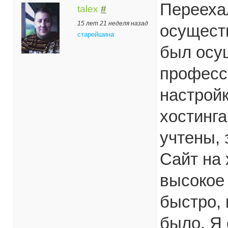
Переехал
talex
#
15 лет 21 неделя назад
осуществ
старейшина
был осу
професс
настройк
хостинга
учтены, 
Сайт на 
высокое
быстро, 
было. Я