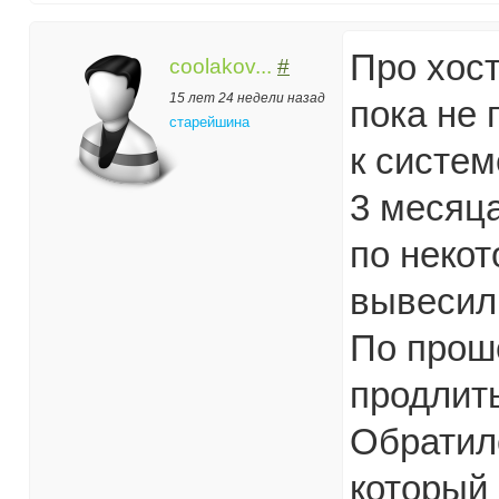
Про хост
coolakov...
#
15 лет 24 недели назад
пока не 
старейшина
к систем
3 месяца
по некот
вывесил.
По прош
продлить
Обратилс
который