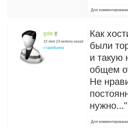
Для комментирован
Как хост
gde
#
15 лет 23 недели назад
были тор
старейшина
и такую 
общем о
Не нрави
постоянн
нужно..."
Для комментирован