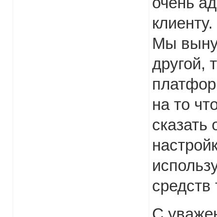
очень ад
клиенту.
Мы выну
другой, 
платформ
на то чт
сказать 
настройк
использ
средств 
С уважен