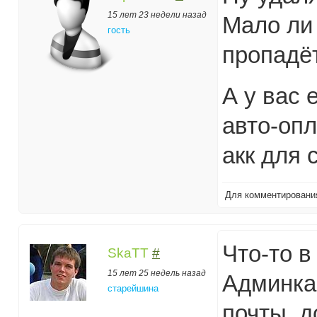
15 лет 23 недели назад
Мало ли 
гость
пропадёт
А у вас 
авто-опл
акк для 
Для комментирован
Что-то 
SkaTT
#
15 лет 25 недель назад
Админка 
старейшина
почты, д