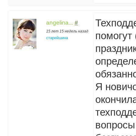
Техподд
angelina...
#
15 лет 15 недель назад
помогут 
старейшина
праздник
определе
обязанно
Я новичо
окончила
техподде
вопросы