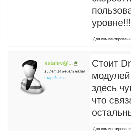
пользов
уровне!!!
Для комментирован
Стоит Dr
astafev@...
#
15 лет 14 недель назад
модулей!
старейшина
здесь чу
что связа
остальн
Для комментирован